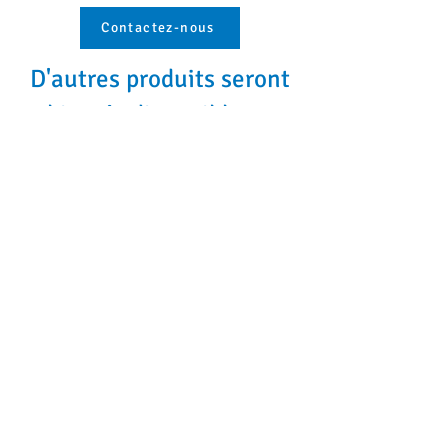
Contactez-nous
D'autres produits seront
bientôt disponibles...
Inscrivez-vous à nos courriels
automatiques pour être informés
des nouveaux produits et des
ventes.
Naviguer
Nous contacter
Expédition
Politique de remboursement
Programme de récompenses
Tous les produits