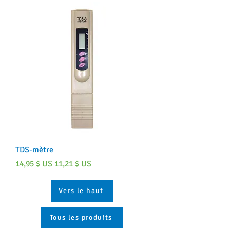
TDS-mètre
Prix original
Prix promotionnel
14,95 $ US
11,21 $ US
Vers le haut
Tous les produits