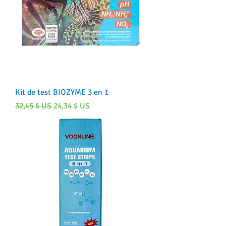
Kit de test BIOZYME 3 en 1
Prix original
Prix promotionnel
32,45 $ US
24,34 $ US