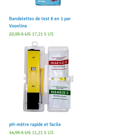
Bandelettes de test 6 en 1 par
Voonline
Prix original
Prix promotionnel
22,95 $ US
17,21 $ US
pH-mètre rapide et facile
Prix original
Prix promotionnel
14,95 $ US
11,21 $ US