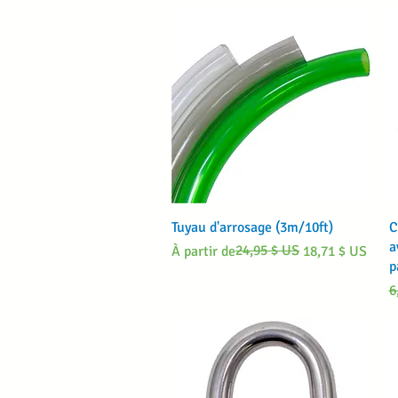
Aperçu rapide
Tuyau d'arrosage (3m/10ft)
C
a
Prix original
Prix promotionnel
24,95 $ US
À partir de
18,71 $ US
p
P
6