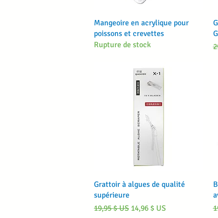
Aperçu rapide
Mangeoire en acrylique pour
G
poissons et crevettes
G
Rupture de stock
P
2
Aperçu rapide
Grattoir à algues de qualité
B
supérieure
a
Prix original
Prix promotionnel
P
19,95 $ US
14,96 $ US
1