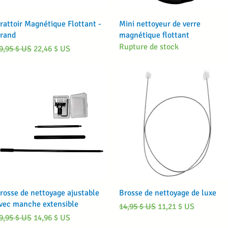
Aperçu rapide
Aperçu rapide
rattoir Magnétique Flottant -
Mini nettoyeur de verre
rand
magnétique flottant
Rupture de stock
rix original
Prix promotionnel
9,95 $ US
22,46 $ US
Aperçu rapide
Aperçu rapide
rosse de nettoyage ajustable
Brosse de nettoyage de luxe
vec manche extensible
Prix original
Prix promotionnel
14,95 $ US
11,21 $ US
rix original
Prix promotionnel
9,95 $ US
14,96 $ US