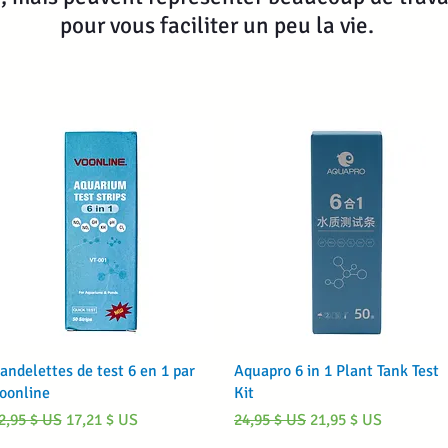
pour vous faciliter un peu la vie.
Aperçu rapide
Aperçu rapide
andelettes de test 6 en 1 par
Aquapro 6 in 1 Plant Tank Test
oonline
Kit
rix original
Prix promotionnel
Prix original
Prix promotionnel
2,95 $ US
17,21 $ US
24,95 $ US
21,95 $ US