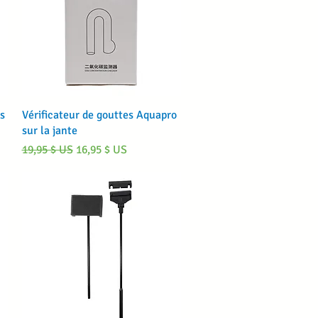
Aperçu rapide
s
Vérificateur de gouttes Aquapro
sur la jante
Prix original
Prix promotionnel
19,95 $ US
16,95 $ US