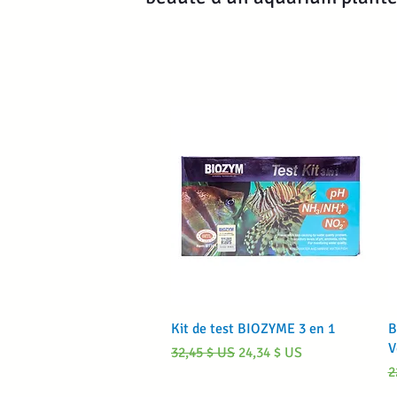
Aperçu rapide
Kit de test BIOZYME 3 en 1
B
V
Prix original
Prix promotionnel
32,45 $ US
24,34 $ US
P
2