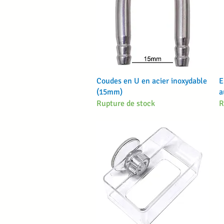
Aperçu rapide
Coudes en U en acier inoxydable
E
(15mm)
a
Rupture de stock
R