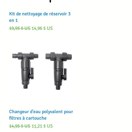
Aperçu rapide
Kit de nettoyage de réservoir 3
en 1
Prix original
Prix promotionnel
19,95 $ US
14,96 $ US
Aperçu rapide
Changeur d'eau polyvalent pour
filtres à cartouche
Prix original
Prix promotionnel
14,95 $ US
11,21 $ US