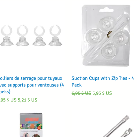
Aperçu rapide
Aperçu rapide
olliers de serrage pour tuyaux
Suction Cups with Zip Ties - 4
vec supports pour ventouses (4
Pack
acks)
Prix original
Prix promotionnel
6,95 $ US
5,95 $ US
rix original
Prix promotionnel
,95 $ US
5,21 $ US