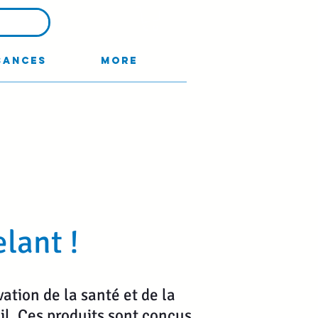
sances
More
lant !
ation de la santé et de la
l. Ces produits sont conçus