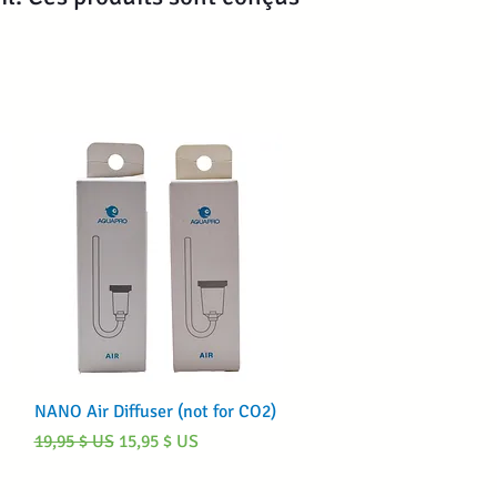
Aperçu rapide
NANO Air Diffuser (not for CO2)
Prix original
Prix promotionnel
19,95 $ US
15,95 $ US