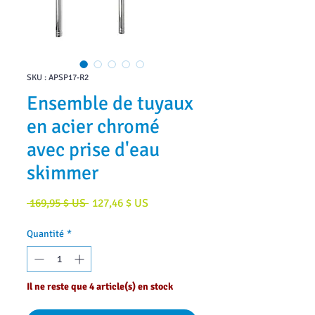
SKU : APSP17-R2
Ensemble de tuyaux
en acier chromé
avec prise d'eau
skimmer
Prix
Prix
 169,95 $ US 
127,46 $ US
original
promotionnel
Quantité
*
Il ne reste que 4 article(s) en stock