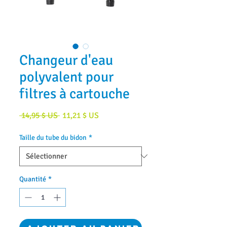
Changeur d'eau
polyvalent pour
filtres à cartouche
Prix
Prix
 14,95 $ US 
11,21 $ US
original
promotionnel
Taille du tube du bidon
*
Quantité
*