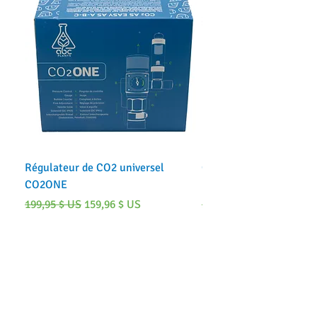
Régulateur de CO2 universel
CO2ONE Système CO2 
CO2ONE
(dans le réservoir)
Prix original
Prix promotionnel
Prix original
199,95 $ US
159,96 $ US
249,95 $ US